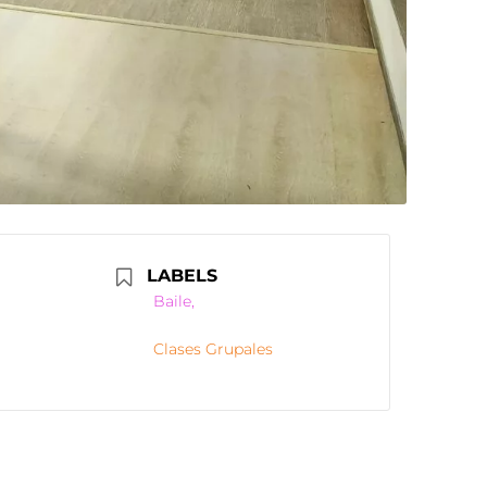
LABELS
Baile,
Clases Grupales