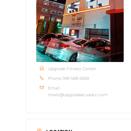
Upgrade Fitness Center
Phone
099 588 6569
Email
lmelo@upgradeecuador.com