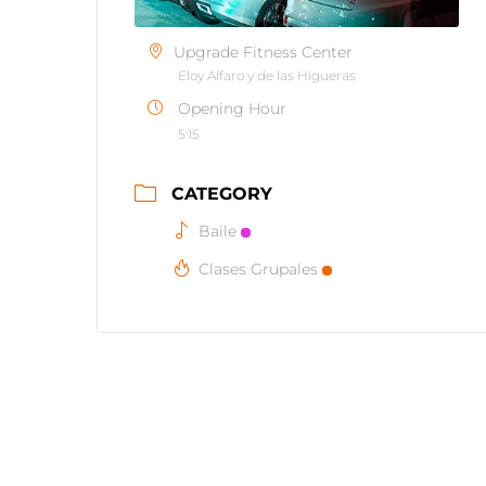
Upgrade Fitness Center
Eloy Alfaro y de las Higueras
Opening Hour
5:15
CATEGORY
Baile
Clases Grupales