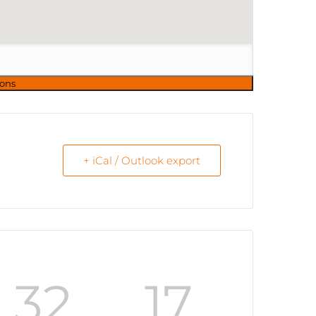
+ iCal / Outlook export
32
16